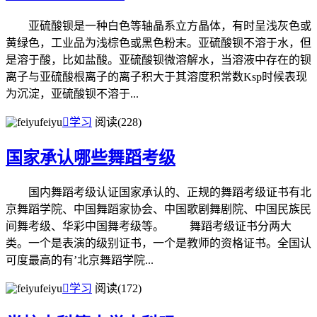
亚硫酸钡是一种白色等轴晶系立方晶体，有时呈浅灰色或
黄绿色，工业品为浅棕色或黑色粉末。亚硫酸钡不溶于水，但
是溶于酸，比如盐酸。亚硫酸钡微溶解水，当溶液中存在的钡
离子与亚硫酸根离子的离子积大于其溶度积常数Ksp时候表现
为沉淀，亚硫酸钡不溶于...
feiyu

学习
阅读(228)
国家承认哪些舞蹈考级
国内舞蹈考级认证国家承认的、正规的舞蹈考级证书有北
京舞蹈学院、中国舞蹈家协会、中国歌剧舞剧院、中国民族民
间舞考级、华彩中国舞考级等。 舞蹈考级证书分两大
类。一个是表演的级别证书，一个是教师的资格证书。全国认
可度最高的有’北京舞蹈学院...
feiyu

学习
阅读(172)