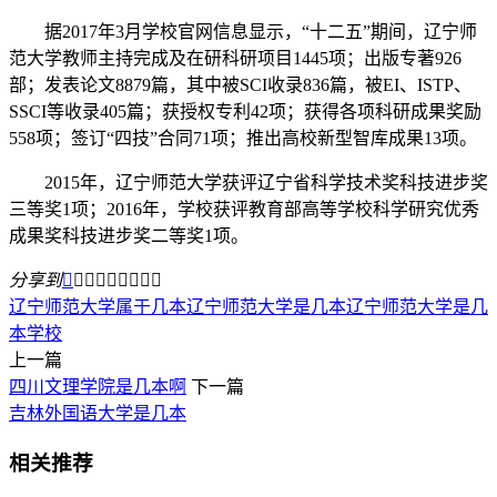
据2017年3月学校官网信息显示，“十二五”期间，辽宁师
范大学教师主持完成及在研科研项目1445项；出版专著926
部；发表论文8879篇，其中被SCI收录836篇，被EI、ISTP、
SSCI等收录405篇；获授权专利42项；获得各项科研成果奖励
558项；签订“四技”合同71项；推出高校新型智库成果13项。
2015年，辽宁师范大学获评辽宁省科学技术奖科技进步奖
三等奖1项；2016年，学校获评教育部高等学校科学研究优秀
成果奖科技进步奖二等奖1项。
分享到









辽宁师范大学属于几本
辽宁师范大学是几本
辽宁师范大学是几
本学校
上一篇
四川文理学院是几本啊
下一篇
吉林外国语大学是几本
相关推荐