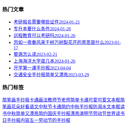
热门文章
考研报名需要哪些证件
2024-01-21
专升本要什么条件
2024-01-26
远程教育可以考研吗
2024-01-26
忽如一夜春风来千树万树梨花开的意思是什么
2023-01-
17
婺源怎么读
2023-02-21
上海海洋大学是几本
2024-01-26
开学第一课手抄报
2023-04-04
交通安全手抄报简单又漂亮
2023-03-29
热门标签
简笔画
手抄报
卡通
画法
教师节
老师
简单
卡通可爱
可爱
文本框简
笔画
花朵
好看
语文
中秋节
卡通简约
中秋手抄报
防溺水
文本框
读
书
中秋
简单又漂亮
简约
国庆手抄报
漂亮
清明节
劳动节
世界读书
日
手抄报内容
五一劳动节
的手抄报