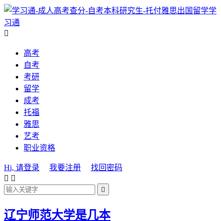
学
习通

高考
自考
考研
留学
成考
托福
雅思
艺考
职业资格
Hi, 请登录
我要注册
找回密码



辽宁师范大学是几本