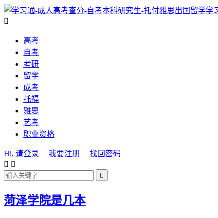
学

高考
自考
考研
留学
成考
托福
雅思
艺考
职业资格
Hi, 请登录
我要注册
找回密码



菏泽学院是几本