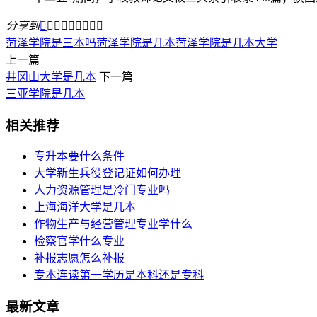
分享到









菏泽学院是三本吗
菏泽学院是几本
菏泽学院是几本大学
上一篇
井冈山大学是几本
下一篇
三亚学院是几本
相关推荐
专升本要什么条件
大学新生兵役登记证如何办理
人力资源管理是冷门专业吗
上海海洋大学是几本
作物生产与经营管理专业学什么
检察官学什么专业
补报志愿怎么补报
专本连读第一学历是本科还是专科
最新文章