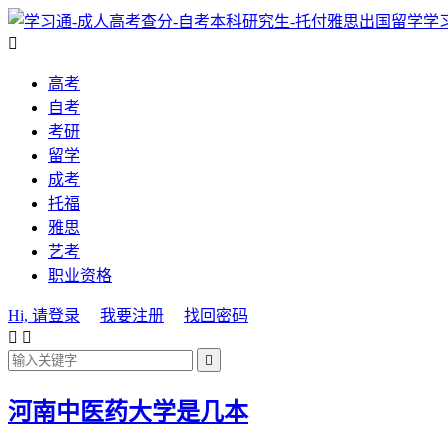
学

高考
自考
考研
留学
成考
托福
雅思
艺考
职业资格
Hi, 请登录
我要注册
找回密码



河南中医药大学是几本