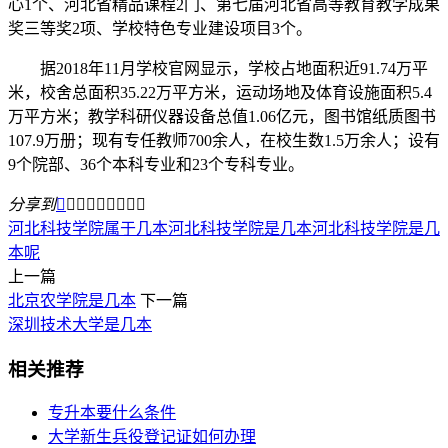
心1个、河北省精品课程2门、第七届河北省高等教育教学成果
奖三等奖2项、学校特色专业建设项目3个。
据2018年11月学校官网显示，学校占地面积近91.74万平
米，校舍总面积35.22万平方米，运动场地及体育设施面积5.4
万平方米；教学科研仪器设备总值1.06亿元，图书馆纸质图书
107.9万册；现有专任教师700余人，在校生数1.5万余人；设有
9个院部、36个本科专业和23个专科专业。
分享到









河北科技学院属于几本
河北科技学院是几本
河北科技学院是几
本呢
上一篇
北京农学院是几本
下一篇
深圳技术大学是几本
相关推荐
专升本要什么条件
大学新生兵役登记证如何办理