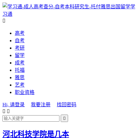
学
习通

高考
自考
考研
留学
成考
托福
雅思
艺考
职业资格
Hi, 请登录
我要注册
找回密码



河北科技学院是几本