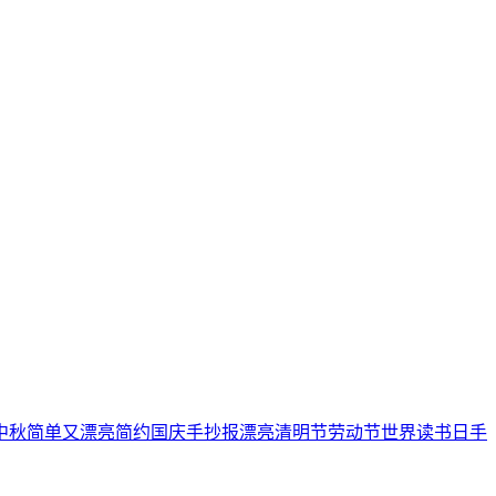
中秋
简单又漂亮
简约
国庆手抄报
漂亮
清明节
劳动节
世界读书日
手