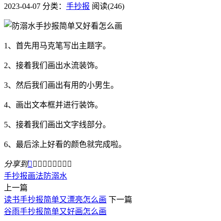
2023-04-07
分类：
手抄报
阅读(246)
1、首先用马克笔写出主题字。
2、接着我们画出水流装饰。
3、然后我们画出有用的小男生。
4、画出文本框并进行装饰。
5、接着我们画出文字线部分。
6、最后涂上好看的颜色就完成啦。
分享到









手抄报
画法
防溺水
上一篇
读书手抄报简单又漂亮怎么画
下一篇
谷雨手抄报简单又好画怎么画