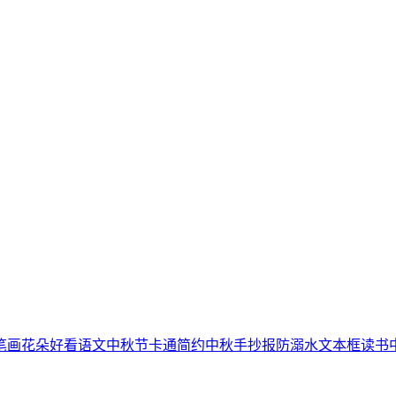
笔画
花朵
好看
语文
中秋节
卡通简约
中秋手抄报
防溺水
文本框
读书