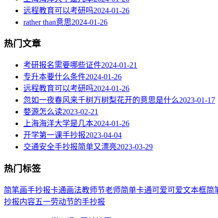
远程教育可以考研吗
2024-01-26
rather than意思
2024-01-26
热门文章
考研报名需要哪些证件
2024-01-21
专升本要什么条件
2024-01-26
远程教育可以考研吗
2024-01-26
忽如一夜春风来千树万树梨花开的意思是什么
2023-01-17
婺源怎么读
2023-02-21
上海海洋大学是几本
2024-01-26
开学第一课手抄报
2023-04-04
交通安全手抄报简单又漂亮
2023-03-29
热门标签
简笔画
手抄报
卡通
画法
教师节
老师
简单
卡通可爱
可爱
文本框简
抄报内容
五一劳动节
的手抄报