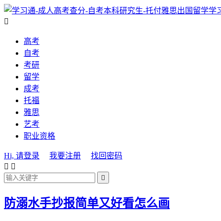
学

高考
自考
考研
留学
成考
托福
雅思
艺考
职业资格
Hi, 请登录
我要注册
找回密码



防溺水手抄报简单又好看怎么画