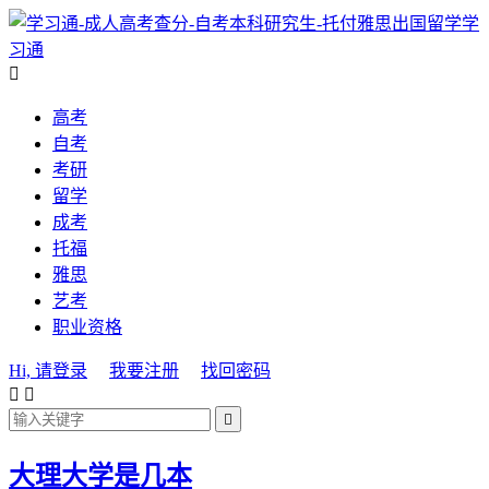
学
习通

高考
自考
考研
留学
成考
托福
雅思
艺考
职业资格
Hi, 请登录
我要注册
找回密码



大理大学是几本