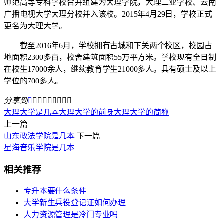
师范高等专科学校合并组建为大理学院，大理工业学校、云南
广播电视大学大理分校并入该校。2015年4月29日，学校正式
更名为大理大学。
截至2016年6月，学校拥有古城和下关两个校区，校园占
地面积2300多亩，校舍建筑面积55万平方米。学校现有全日制
在校生17000余人，继续教育学生21000多人。具有硕士及以上
学位的700多人。
分享到









大理大学是几本
大理大学的前身
大理大学的简称
上一篇
山东政法学院是几本
下一篇
星海音乐学院是几本
相关推荐
专升本要什么条件
大学新生兵役登记证如何办理
人力资源管理是冷门专业吗