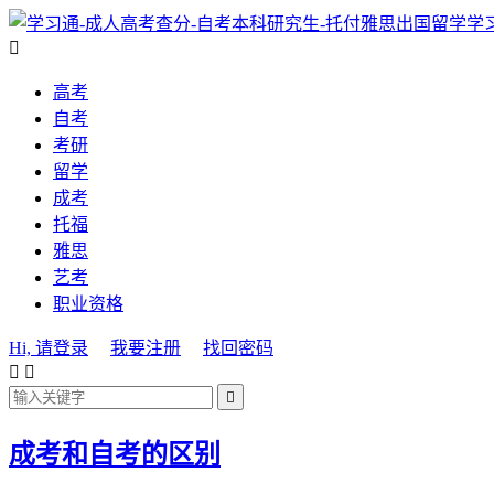
学

高考
自考
考研
留学
成考
托福
雅思
艺考
职业资格
Hi, 请登录
我要注册
找回密码



成考和自考的区别