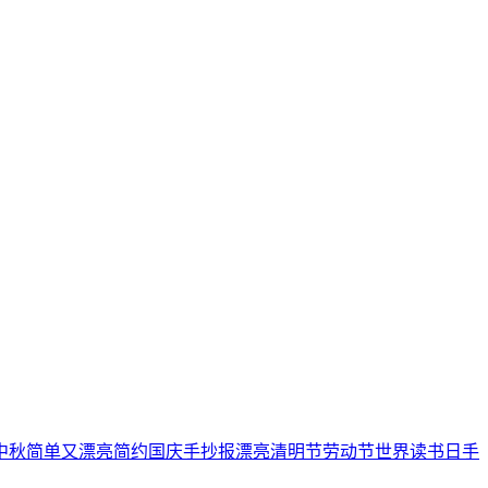
中秋
简单又漂亮
简约
国庆手抄报
漂亮
清明节
劳动节
世界读书日
手