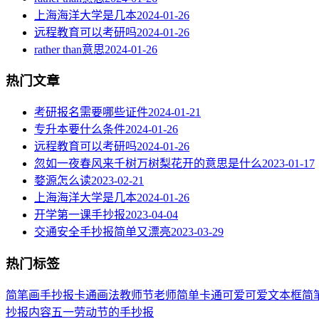
上海海洋大学是几本
2024-01-26
远程教育可以考研吗
2024-01-26
rather than意思
2024-01-26
热门文章
考研报名需要哪些证件
2024-01-21
专升本要什么条件
2024-01-26
远程教育可以考研吗
2024-01-26
忽如一夜春风来千树万树梨花开的意思是什么
2023-01-17
婺源怎么读
2023-02-21
上海海洋大学是几本
2024-01-26
开学第一课手抄报
2023-04-04
交通安全手抄报简单又漂亮
2023-03-29
热门标签
简笔画
手抄报
卡通
画法
教师节
老师
简单
卡通可爱
可爱
文本框简
抄报内容
五一劳动节
的手抄报