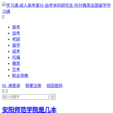
学
习通

高考
自考
考研
留学
成考
托福
雅思
艺考
职业资格
Hi, 请登录
我要注册
找回密码



安阳师范学院是几本