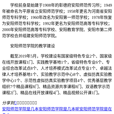
学校前身是始建于1908年的彰德府安阳师范传习所；1949
年被命名为平原省立安阳师范学校；1958年更名为河南省安阳
师范专科学校；1960年改名为安阳第一师范学校；1978年恢复
为安阳师范专科学校；1992年更名为安阳师范高等专科学校；
2000年安阳师范高等专科学校、安阳教育学院、安阳市第二师
范学校合并组建安阳师范学院。
安阳师范学院的教学建设
截至2019年5月，学校建设有国家级特色专业2个、国家级
在线开放课程1门、实践教学基地1个，省级特色专业6个、专
业综合改革试点8个、人才培养模式改革试点专业1个、卓越法
律人才培养基地1个、实验教学示范中心8个、虚拟仿真实验教
学中心1个、示范性虚拟仿真实验教学项目4个、优秀基层教学
组织7个精品课程8门、精品资源共享课程8门、双语教学示范
课程2门、精品在线开放课程4门、精品视频公开课1门。
分享到









安阳师范学院是几本
安阳师范学院是几本呢
安阳师范学院是在