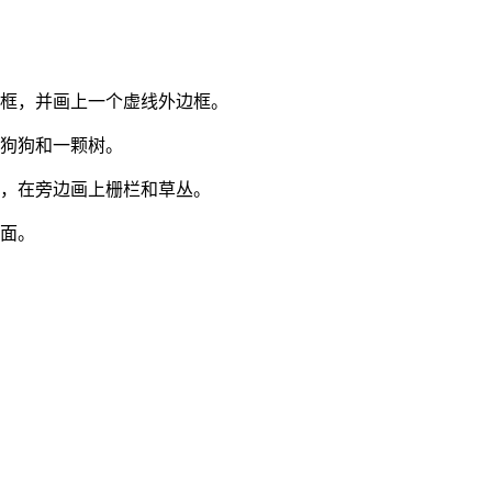
题框，并画上一个虚线外边框。
的狗狗和一颗树。
树，在旁边画上栅栏和草丛。
画面。