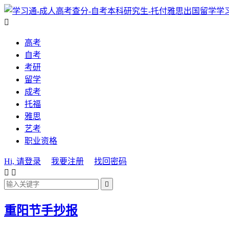
学

高考
自考
考研
留学
成考
托福
雅思
艺考
职业资格
Hi, 请登录
我要注册
找回密码



重阳节手抄报