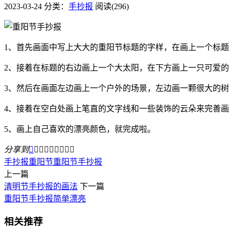
2023-03-24
分类：
手抄报
阅读(296)
1、首先画面中写上大大的重阳节标题的字样，在画上一个标
2、接着在标题的右边画上一个大太阳，在下方画上一只可爱
3、然后在画面左边画上一个户外的场景，左边画一颗很大的
4、接着在空白处画上笔直的文字线和一些装饰的云朵来完善
5、画上自己喜欢的漂亮颜色，就完成啦。
分享到









手抄报
重阳节
重阳节手抄报
上一篇
清明节手抄报的画法
下一篇
​重阳节手抄报简单漂亮
相关推荐