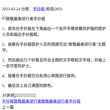
2023-03-24
分类：
手抄报
阅读(265)
1、首先在手抄报左下角画出一个张开手臂穿着防护服的医护
人员和画出手抄报框。
2、接着在手抄报医护人员的周围写出“致敬最美逆行者”主题
字。
3、然后画出几个好看且符合主题的文字框和文字线，并画上
一名可爱的护士。
4、接着在手抄报空白处用心率图进行装饰。
5、最后涂上自己满意的颜色。
分享到









手抄报
致敬最美逆行者
致敬最美逆行者手抄报
上一篇