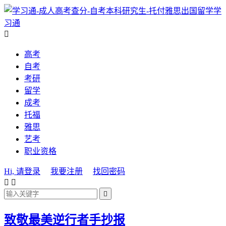
学
习通

高考
自考
考研
留学
成考
托福
雅思
艺考
职业资格
Hi, 请登录
我要注册
找回密码



致敬最美逆行者手抄报