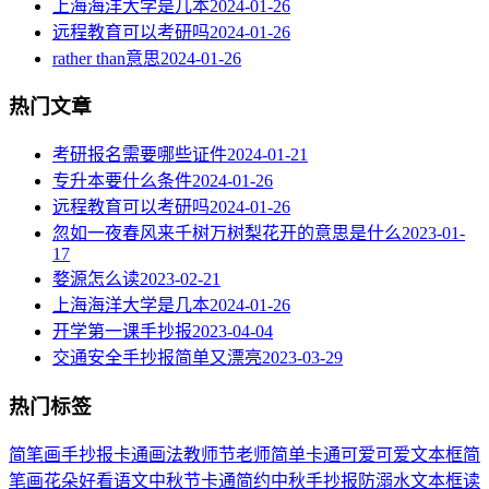
上海海洋大学是几本
2024-01-26
远程教育可以考研吗
2024-01-26
rather than意思
2024-01-26
热门文章
考研报名需要哪些证件
2024-01-21
专升本要什么条件
2024-01-26
远程教育可以考研吗
2024-01-26
忽如一夜春风来千树万树梨花开的意思是什么
2023-01-
17
婺源怎么读
2023-02-21
上海海洋大学是几本
2024-01-26
开学第一课手抄报
2023-04-04
交通安全手抄报简单又漂亮
2023-03-29
热门标签
简笔画
手抄报
卡通
画法
教师节
老师
简单
卡通可爱
可爱
文本框简
笔画
花朵
好看
语文
中秋节
卡通简约
中秋手抄报
防溺水
文本框
读