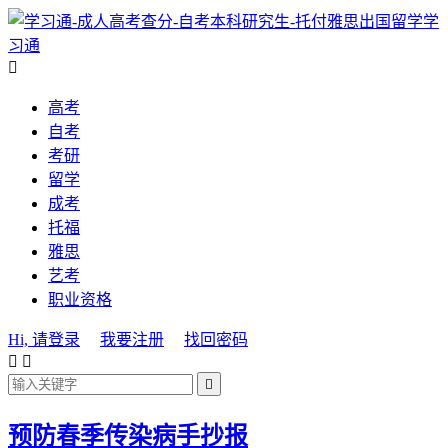
学
习通

高考
自考
考研
留学
成考
托福
雅思
艺考
职业资格
Hi, 请登录
我要注册
找回密码



预防春季传染病手抄报