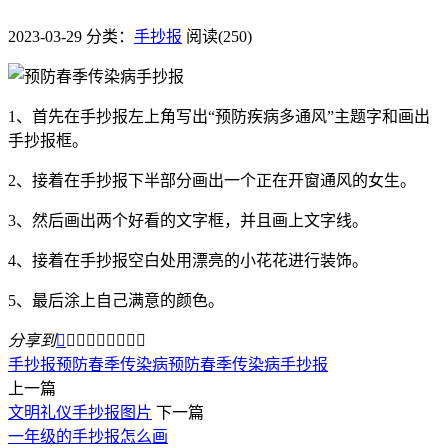
2023-03-29
分类：
手抄报
阅读(250)
1、首先在手抄报左上角写出“预防疾病多通风”主题字和画出
手抄报框。
2、接着在手抄报下半部分画出一个正在开窗通风的女生。
3、然后画出两个好看的文字框，并且画上文字线。
4、接着在手抄报空白处用漂亮的小花花进行装饰。
5、最后涂上自己满意的颜色。
分享到









手抄报
预防春季传染病
预防春季传染病手抄报
上一篇
文明礼仪手抄报图片
下一篇
一年级的手抄报怎么画