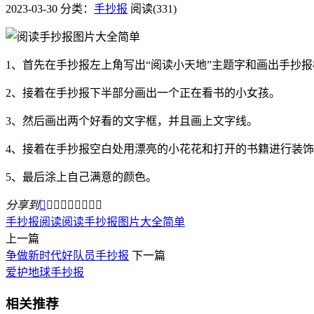
2023-03-30
分类：
手抄报
阅读(331)
1、首先在手抄报左上角写出“阅读小天地”主题字和画出手抄报
2、接着在手抄报下半部分画出一个正在看书的小女孩。
3、然后画出两个好看的文字框，并且画上文字线。
4、接着在手抄报空白处用漂亮的小花花和打开的书籍进行装
5、最后涂上自己满意的颜色。
分享到









手抄报
阅读
阅读手抄报图片大全简单
上一篇
争做新时代好队员手抄报
下一篇
爱护地球手抄报
相关推荐