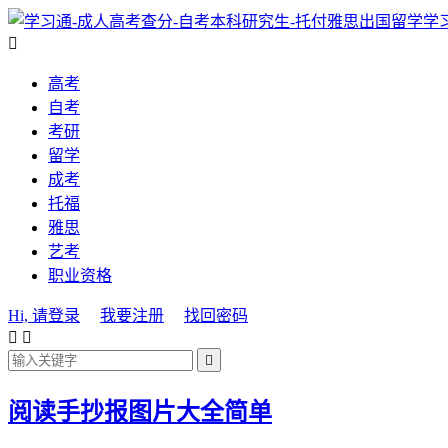
学

高考
自考
考研
留学
成考
托福
雅思
艺考
职业资格
Hi, 请登录
我要注册
找回密码



阅读手抄报图片大全简单