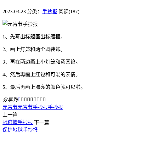
2023-03-23
分类：
手抄报
阅读(187)
1、先写出标题画出标题框。
2、画上灯笼和两个圆装饰。
3、再在两边画上小灯笼和汤圆馅。
4、然后再画上红包和可爱的表情。
5、最后再画上漂亮的颜色就可以啦。
分享到









元宵节
元宵节手抄报
手抄报
上一篇
战疫情手抄报
下一篇
保护地球手抄报