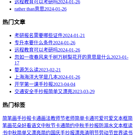
远程教育可以考研吗
2024-01-26
rather than意思
2024-01-26
热门文章
考研报名需要哪些证件
2024-01-21
专升本要什么条件
2024-01-26
远程教育可以考研吗
2024-01-26
忽如一夜春风来千树万树梨花开的意思是什么
2023-01-
17
婺源怎么读
2023-02-21
上海海洋大学是几本
2024-01-26
开学第一课手抄报
2023-04-04
交通安全手抄报简单又漂亮
2023-03-29
热门标签
简笔画
手抄报
卡通
画法
教师节
老师
简单
卡通可爱
可爱
文本框简
笔画
花朵
好看
语文
中秋节
卡通简约
中秋手抄报
防溺水
文本框
读
书
中秋
简单又漂亮
简约
国庆手抄报
漂亮
清明节
劳动节
世界读书