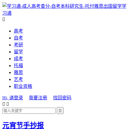
学
习通

高考
自考
考研
留学
成考
托福
雅思
艺考
职业资格
Hi, 请登录
我要注册
找回密码



元宵节手抄报