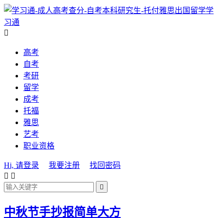
学
习通

高考
自考
考研
留学
成考
托福
雅思
艺考
职业资格
Hi, 请登录
我要注册
找回密码



中秋节手抄报简单大方