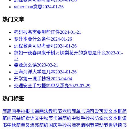
rather than意思
2024-01-26
热门文章
考研报名需要哪些证件
2024-01-21
专升本要什么条件
2024-01-26
远程教育可以考研吗
2024-01-26
忽如一夜春风来千树万树梨花开的意思是什么
2023-01-
17
婺源怎么读
2023-02-21
上海海洋大学是几本
2024-01-26
开学第一课手抄报
2023-04-04
交通安全手抄报简单又漂亮
2023-03-29
热门标签
简笔画
手抄报
卡通
画法
教师节
老师
简单
卡通可爱
可爱
文本框简
笔画
花朵
好看
语文
中秋节
卡通简约
中秋手抄报
防溺水
文本框
读
书
中秋
简单又漂亮
简约
国庆手抄报
漂亮
清明节
劳动节
世界读书