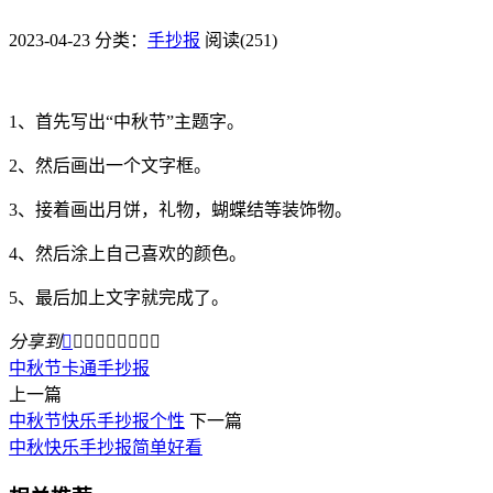
2023-04-23
分类：
手抄报
阅读(251)
1、首先写出“中秋节”主题字。
2、然后画出一个文字框。
3、接着画出月饼，礼物，蝴蝶结等装饰物。
4、然后涂上自己喜欢的颜色。
5、最后加上文字就完成了。
分享到









中秋节
卡通
手抄报
上一篇
中秋节快乐手抄报个性
下一篇
中秋快乐手抄报简单好看