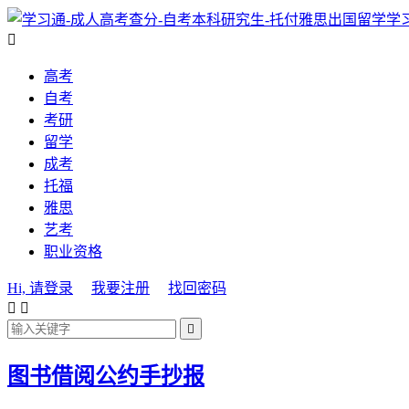
学

高考
自考
考研
留学
成考
托福
雅思
艺考
职业资格
Hi, 请登录
我要注册
找回密码



图书借阅公约手抄报