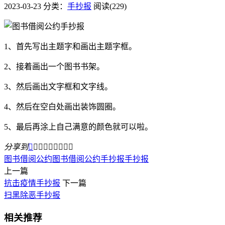
2023-03-23
分类：
手抄报
阅读(229)
1、首先写出主题字和画出主题字框。
2、接着画出一个图书书架。
3、然后画出文字框和文字线。
4、然后在空白处画出装饰圆圈。
5、最后再涂上自己满意的颜色就可以啦。
分享到









图书借阅公约
图书借阅公约手抄报
手抄报
上一篇
抗击疫情手抄报
下一篇
扫黑除恶手抄报
相关推荐