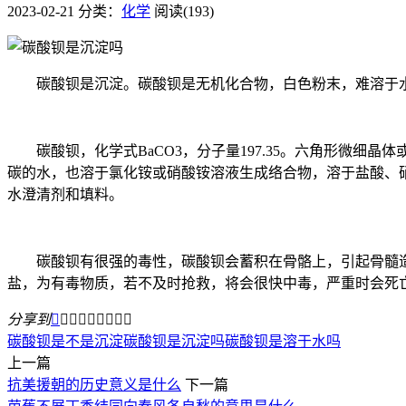
2023-02-21
分类：
化学
阅读(193)
碳酸钡是沉淀。碳酸钡是无机化合物，白色粉末，难溶于水
碳酸钡，化学式BaCO3，分子量197.35。六角形微细晶体或白
碳的水，也溶于氯化铵或硝酸铵溶液生成络合物，溶于盐酸、
水澄清剂和填料。
碳酸钡有很强的毒性，碳酸钡会蓄积在骨骼上，引起骨髓造
盐，为有毒物质，若不及时抢救，将会很快中毒，严重时会死
分享到









碳酸钡是不是沉淀
碳酸钡是沉淀吗
碳酸钡是溶于水吗
上一篇
抗美援朝的历史意义是什么
下一篇