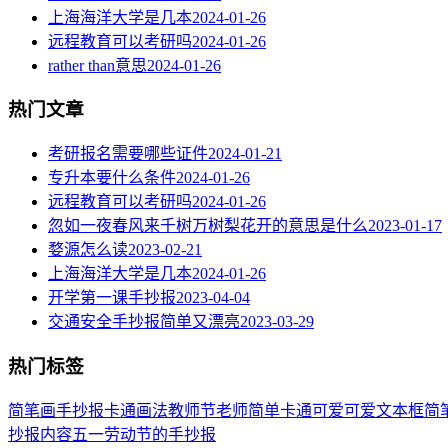
上海海洋大学是几本
2024-01-26
远程教育可以考研吗
2024-01-26
rather than意思
2024-01-26
热门文章
考研报名需要哪些证件
2024-01-21
专升本要什么条件
2024-01-26
远程教育可以考研吗
2024-01-26
忽如一夜春风来千树万树梨花开的意思是什么
2023-01-17
婺源怎么读
2023-02-21
上海海洋大学是几本
2024-01-26
开学第一课手抄报
2023-04-04
交通安全手抄报简单又漂亮
2023-03-29
热门标签
简笔画
手抄报
卡通
画法
教师节
老师
简单
卡通可爱
可爱
文本框简
抄报内容
五一劳动节
的手抄报