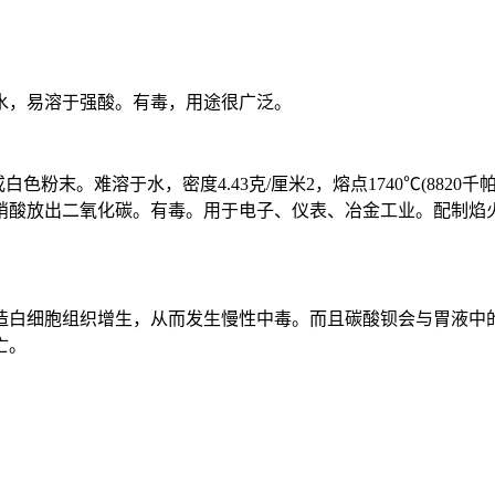
，易溶于强酸。有毒，用途很广泛。
色粉末。难溶于水，密度4.43克/厘米2，熔点1740℃(8820千
硝酸放出二氧化碳。有毒。用于电子、仪表、冶金工业。配制焰
白细胞组织增生，从而发生慢性中毒。而且碳酸钡会与胃液中的
亡。