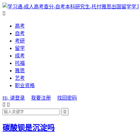
学

高考
自考
考研
留学
成考
托福
雅思
艺考
职业资格
Hi, 请登录
我要注册
找回密码



碳酸钡是沉淀吗