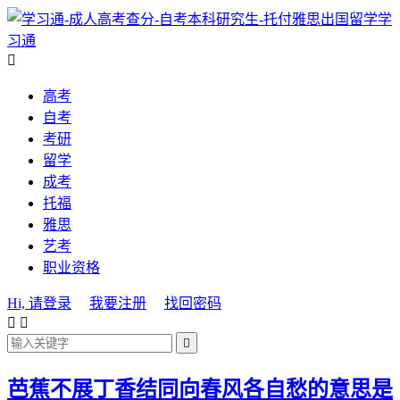
学
习通

高考
自考
考研
留学
成考
托福
雅思
艺考
职业资格
Hi, 请登录
我要注册
找回密码



芭蕉不展丁香结同向春风各自愁的意思是