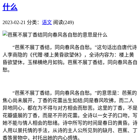
什么
2023-02-21
分类：
语文
阅读(249)
“芭蕉不展丁香结，同向春风各自愁。”这句话出自唐代诗
人李商隐的《代赠·楼上黄昏欲望休》，全诗内容为：楼上黄
昏欲望休，玉梯横绝月如钩。芭蕉不展丁香结，同向春风各自
愁。
“芭蕉不展丁香结，同向春风各自愁。”的意思是：芭蕉的
焦心尚未展开，丁香的花蕾丛生如结;同是春风吹拂，而二人
异地同心，都在为不得与对方相会而愁苦。这里的丁香，不是
花瓣盛展的丁香，而是不开的花蕾。全诗以一女子的口吻，写
她不能与情人相会的愁绪。诗中所写的时间是春日的黄昏。诗
人用以景托情的手法，从诗的主人公所见到的缺月、芭蕉、丁
香等景物中，衬托出她的内心感情。