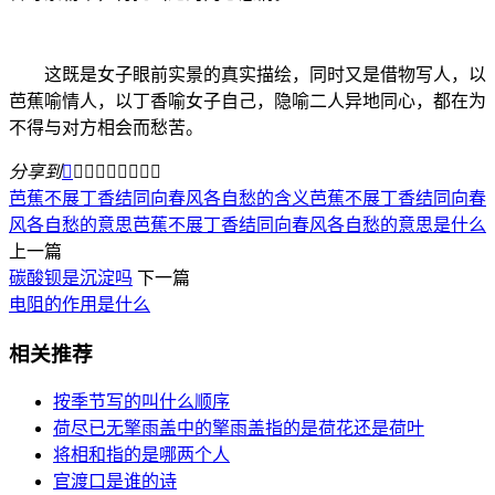
这既是女子眼前实景的真实描绘，同时又是借物写人，以
芭蕉喻情人，以丁香喻女子自己，隐喻二人异地同心，都在为
不得与对方相会而愁苦。
分享到









芭蕉不展丁香结同向春风各自愁的含义
芭蕉不展丁香结同向春
风各自愁的意思
芭蕉不展丁香结同向春风各自愁的意思是什么
上一篇
碳酸钡是沉淀吗
下一篇
电阻的作用是什么
相关推荐
按季节写的叫什么顺序
荷尽已无擎雨盖中的擎雨盖指的是荷花还是荷叶
将相和指的是哪两个人
官渡口是谁的诗