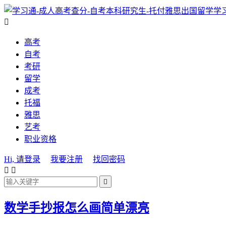
学

高考
自考
考研
留学
成考
托福
雅思
艺考
职业资格
Hi, 请登录
我要注册
找回密码



数学手抄报怎么画简单漂亮