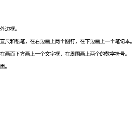
的外边框。
上直尺和铅笔，在右边画上两个图钉，在下边画上一个笔记本。
，在画面下方画上一个文字框，在周围画上两个的数学符号。
画面。