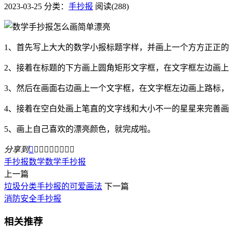
2023-03-25
分类：
手抄报
阅读(288)
1、首先写上大大的数学小报标题字样，并画上一个方方正正
2、接着在标题的下方画上圆角矩形文字框，在文字框左边画
3、然后在画面右边画上一个文字框，在文字框左边画上路标
4、接着在空白处画上笔直的文字线和大小不一的星星来完善
5、画上自己喜欢的漂亮颜色，就完成啦。
分享到









手抄报
数学
数学手抄报
上一篇
垃圾分类手抄报的可爱画法
下一篇
消防安全手抄报
相关推荐