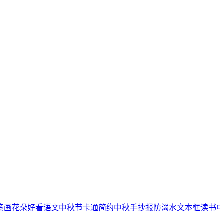
笔画
花朵
好看
语文
中秋节
卡通简约
中秋手抄报
防溺水
文本框
读书