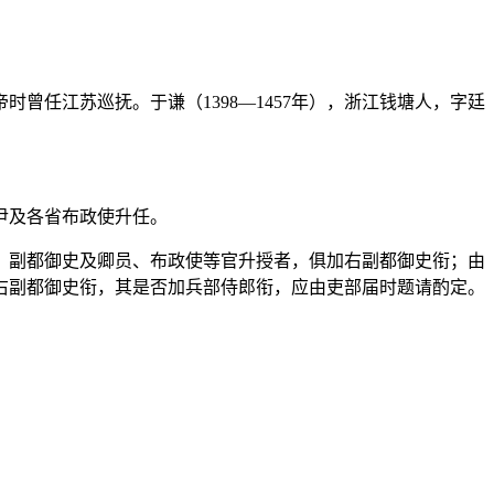
曾任江苏巡抚。于谦（1398—1457年），浙江钱塘人，字廷
尹及各省布政使升任。
、副都御史及卿员、布政使等官升授者，俱加右副都御史衔；由
兼右副都御史衔，其是否加兵部侍郎衔，应由吏部届时题请酌定。