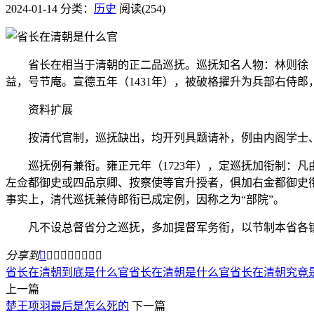
2024-01-14
分类：
历史
阅读(254)
省长在相当于清朝的正二品巡抚。巡抚知名人物：林则徐（178
益，号节庵。宣德五年（1431年），被破格擢升为兵部右侍
资料扩展
按清代官制，巡抚缺出，均开列具题请补，例由内阁学士、
巡抚例有兼衔。雍正元年（1723年），定巡抚加衔制：凡
左佥都御史或四品京卿、按察使等官升授者，俱加右金都御史衔
事实上，清代巡抚兼侍郎衔已成定例，因称之为“部院”。
凡不设总督省分之巡抚，多加提督军务衔，以节制本省各镇
分享到









省长在清朝到底是什么官
省长在清朝是什么官
省长在清朝究竟
上一篇
楚王项羽最后是怎么死的
下一篇