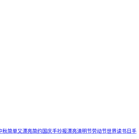
中秋
简单又漂亮
简约
国庆手抄报
漂亮
清明节
劳动节
世界读书日
手