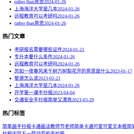
rather than意思
2024-01-26
上海海洋大学是几本
2024-01-26
远程教育可以考研吗
2024-01-26
rather than意思
2024-01-26
热门文章
考研报名需要哪些证件
2024-01-21
专升本要什么条件
2024-01-26
远程教育可以考研吗
2024-01-26
忽如一夜春风来千树万树梨花开的意思是什么
2023-01-17
婺源怎么读
2023-02-21
上海海洋大学是几本
2024-01-26
开学第一课手抄报
2023-04-04
交通安全手抄报简单又漂亮
2023-03-29
热门标签
简笔画
手抄报
卡通
画法
教师节
老师
简单
卡通可爱
可爱
文本框简
抄报内容
五一劳动节
的手抄报