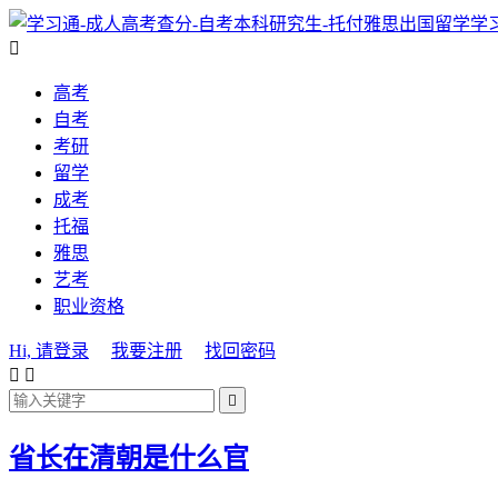
学

高考
自考
考研
留学
成考
托福
雅思
艺考
职业资格
Hi, 请登录
我要注册
找回密码



省长在清朝是什么官