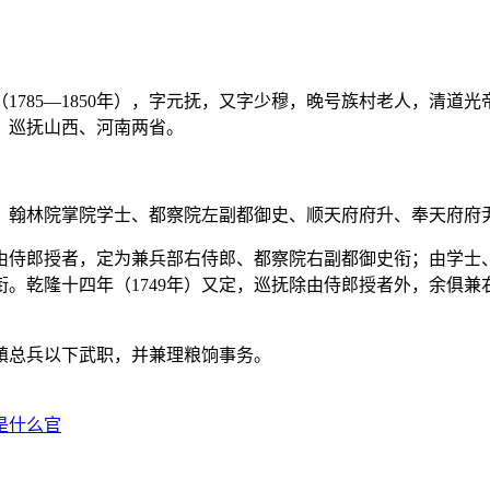
5—1850年），字元抚，又字少穆，晚号族村老人，清道光帝时
郎，巡抚山西、河南两省。
翰林院掌院学士、都察院左副都御史、顺天府府升、奉天府府
由侍郎授者，定为兼兵部右侍郎、都察院右副都御史衔；由学士
。乾隆十四年（1749年）又定，巡抚除由侍郎授者外，余俱
总兵以下武职，并兼理粮饷事务。
是什么官