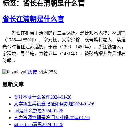
标签：省长在清朝是什么官
省长在清朝是什么官
省长在相当于清朝的正二品巡抚。巡抚知名人物：林则徐
（1785—1850年），字元抚，又字少穆，晚号族村老人，清道
光帝时曾任江苏巡抚。于谦（1398—1457年），浙江钱塘人，
字廷益，号节庵。宣德五年（1431年），被破格擢升为兵部右
侍郎...
feiyu

历史
阅读(256)
最新文章
专升本要什么条件
2024-01-26
大学新生兵役登记证如何办理
2024-01-26
atd是什么意思
2024-01-26
人力资源管理是冷门专业吗
2024-01-26
rather than意思
2024-01-26