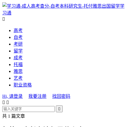
学
习通

高考
自考
考研
留学
成考
托福
雅思
艺考
职业资格
Hi, 请登录
我要注册
找回密码



共 1 篇文章