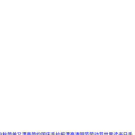
中秋
简单又漂亮
简约
国庆手抄报
漂亮
清明节
劳动节
世界读书日
手