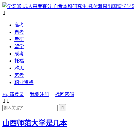
学

高考
自考
考研
留学
成考
托福
雅思
艺考
职业资格
Hi, 请登录
我要注册
找回密码



山西师范大学是几本