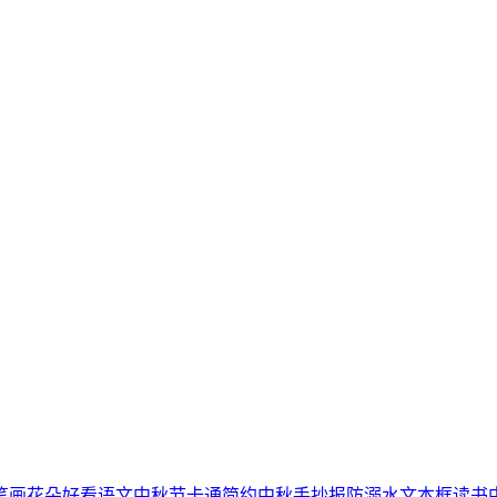
笔画
花朵
好看
语文
中秋节
卡通简约
中秋手抄报
防溺水
文本框
读书