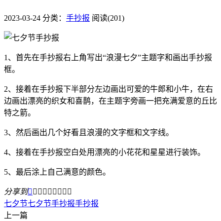
2023-03-24
分类：
手抄报
阅读(201)
1、首先在手抄报右上角写出“浪漫七夕”主题字和画出手抄报
框。
2、接着在手抄报下半部分左边画出可爱的牛郎和小牛，在右
边画出漂亮的织女和喜鹊，在主题字旁画一把充满爱意的丘比
特之箭。
3、然后画出几个好看且浪漫的文字框和文字线。
4、接着在手抄报空白处用漂亮的小花花和星星进行装饰。
5、最后涂上自己满意的颜色。
分享到









​七夕节
​七夕节手抄报
手抄报
上一篇