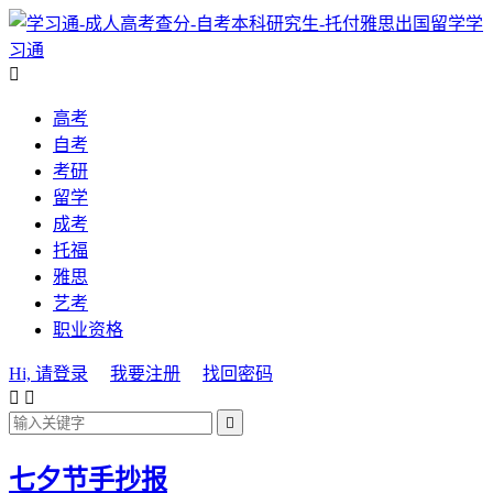
学
习通

高考
自考
考研
留学
成考
托福
雅思
艺考
职业资格
Hi, 请登录
我要注册
找回密码



​七夕节手抄报