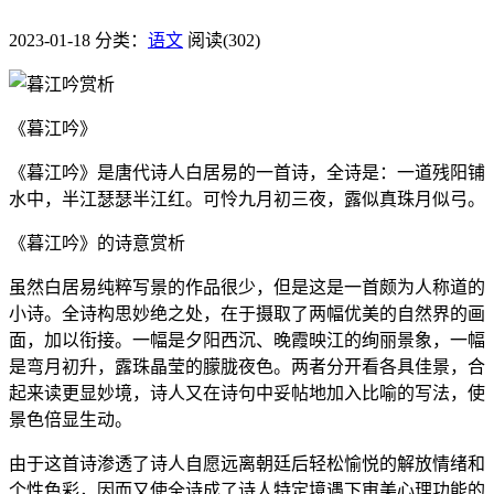
2023-01-18
分类：
语文
阅读(302)
《暮江吟》
《暮江吟》是唐代诗人白居易的一首诗，全诗是：一道残阳铺
水中，半江瑟瑟半江红。可怜九月初三夜，露似真珠月似弓。
《暮江吟》的诗意赏析
虽然白居易纯粹写景的作品很少，但是这是一首颇为人称道的
小诗。全诗构思妙绝之处，在于摄取了两幅优美的自然界的画
面，加以衔接。一幅是夕阳西沉、晚霞映江的绚丽景象，一幅
是弯月初升，露珠晶莹的朦胧夜色。两者分开看各具佳景，合
起来读更显妙境，诗人又在诗句中妥帖地加入比喻的写法，使
景色倍显生动。
由于这首诗渗透了诗人自愿远离朝廷后轻松愉悦的解放情绪和
个性色彩，因而又使全诗成了诗人特定境遇下审美心理功能的