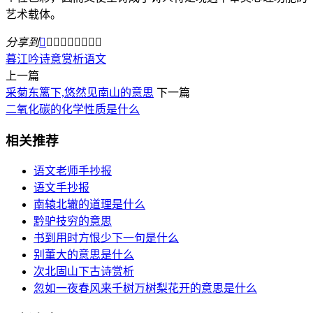
艺术载体。
分享到









暮江吟
诗意赏析
语文
上一篇
采菊东篱下,悠然见南山的意思
下一篇
二氧化碳的化学性质是什么
相关推荐
语文老师手抄报
语文手抄报
南辕北辙的道理是什么
黔驴技穷的意思
书到用时方恨少下一句是什么
别董大的意思是什么
次北固山下古诗赏析
忽如一夜春风来千树万树梨花开的意思是什么