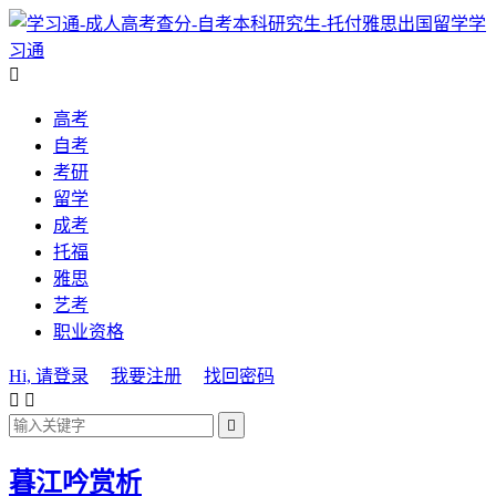
学
习通

高考
自考
考研
留学
成考
托福
雅思
艺考
职业资格
Hi, 请登录
我要注册
找回密码



暮江吟赏析