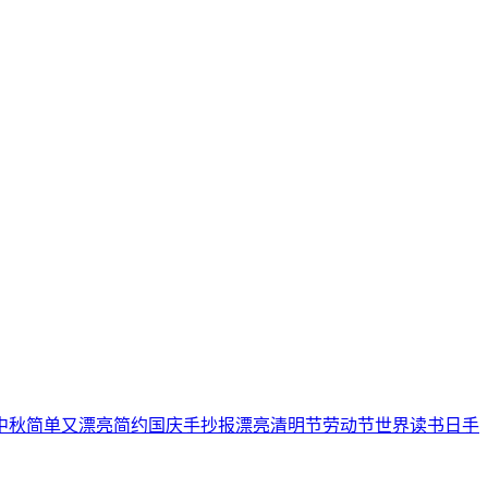
中秋
简单又漂亮
简约
国庆手抄报
漂亮
清明节
劳动节
世界读书日
手