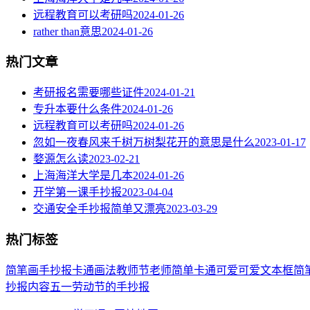
远程教育可以考研吗
2024-01-26
rather than意思
2024-01-26
热门文章
考研报名需要哪些证件
2024-01-21
专升本要什么条件
2024-01-26
远程教育可以考研吗
2024-01-26
忽如一夜春风来千树万树梨花开的意思是什么
2023-01-17
婺源怎么读
2023-02-21
上海海洋大学是几本
2024-01-26
开学第一课手抄报
2023-04-04
交通安全手抄报简单又漂亮
2023-03-29
热门标签
简笔画
手抄报
卡通
画法
教师节
老师
简单
卡通可爱
可爱
文本框简
抄报内容
五一劳动节
的手抄报