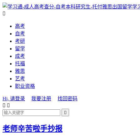
学

高考
自考
考研
留学
成考
托福
雅思
艺考
职业资格
Hi, 请登录
我要注册
找回密码



老师辛苦啦手抄报