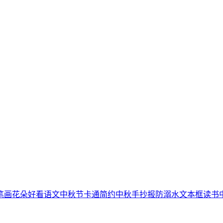
笔画
花朵
好看
语文
中秋节
卡通简约
中秋手抄报
防溺水
文本框
读书