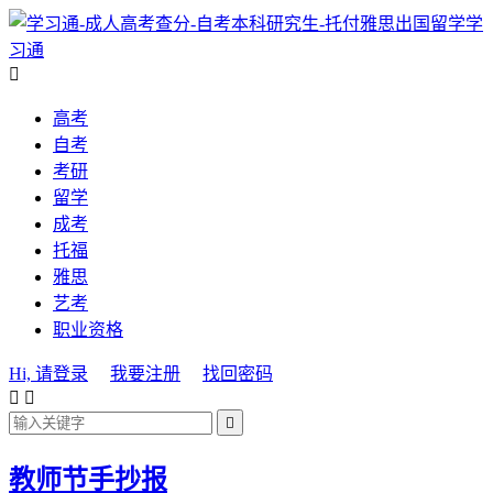
学
习通

高考
自考
考研
留学
成考
托福
雅思
艺考
职业资格
Hi, 请登录
我要注册
找回密码



教师节手抄报