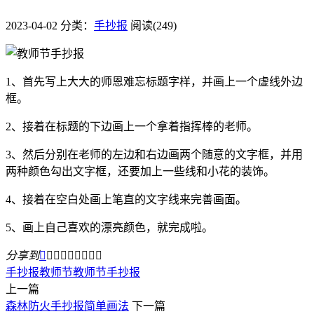
2023-04-02
分类：
手抄报
阅读(249)
1、首先写上大大的师恩难忘标题字样，并画上一个虚线外边
框。
2、接着在标题的下边画上一个拿着指挥棒的老师。
3、然后分别在老师的左边和右边画两个随意的文字框，并用
两种颜色勾出文字框，还要加上一些线和小花的装饰。
4、接着在空白处画上笔直的文字线来完善画面。
5、画上自己喜欢的漂亮颜色，就完成啦。
分享到









手抄报
教师节
教师节手抄报
上一篇
森林防火手抄报简单画法
下一篇