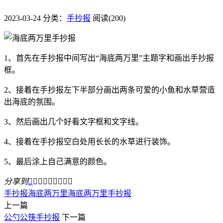
2023-03-24
分类：
手抄报
阅读(200)
1、首先在手抄报中间写出“海底两万里”主题字和画出手抄报
框。
2、接着在手抄报左下半部分画出两条可爱的小鱼和水草营造
出海底的氛围。
3、然后画出几个好看文字框和文字线。
4、接着在手抄报空白处用长长的水草进行装饰。
5、最后涂上自己满意的颜色。
分享到









手抄报
海底两万里
海底两万里手抄报
上一篇
公勺公筷手抄报
下一篇