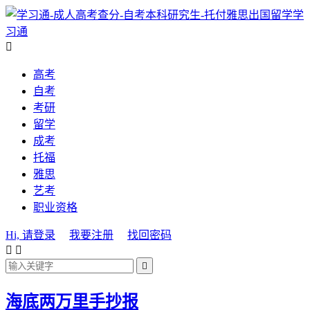
学
习通

高考
自考
考研
留学
成考
托福
雅思
艺考
职业资格
Hi, 请登录
我要注册
找回密码



海底两万里手抄报