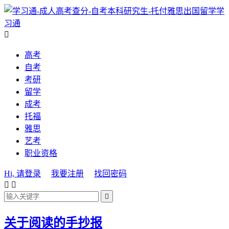
学
习通

高考
自考
考研
留学
成考
托福
雅思
艺考
职业资格
Hi, 请登录
我要注册
找回密码



关于阅读的手抄报