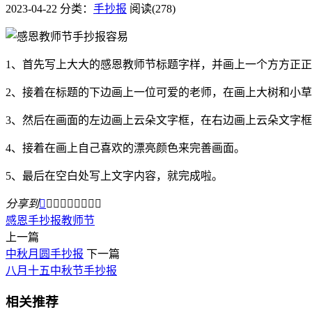
2023-04-22
分类：
手抄报
阅读(278)
1、首先写上大大的感恩教师节标题字样，并画上一个方方正
2、接着在标题的下边画上一位可爱的老师，在画上大树和小
3、然后在画面的左边画上云朵文字框，在右边画上云朵文字
4、接着在画上自己喜欢的漂亮颜色来完善画面。
5、最后在空白处写上文字内容，就完成啦。
分享到









感恩
手抄报
教师节
上一篇
中秋月圆手抄报
下一篇
八月十五中秋节手抄报
相关推荐