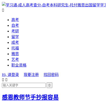
学

高考
自考
考研
留学
成考
托福
雅思
艺考
职业资格
Hi, 请登录
我要注册
找回密码



感恩教师节手抄报容易