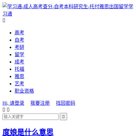
学
习通

高考
自考
考研
留学
成考
托福
雅思
艺考
职业资格
Hi, 请登录
我要注册
找回密码



度娘是什么意思