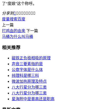
了“度娘”这个称呼。
分享到









度量
搜索
百度
上一篇
打鸡血的由来
下一篇
马桶为什么叫马桶
相关推荐
磁铁正负极相吸的原理
声音三要素指的是
公章字体是什么体
纯理科是哪三科
微波加热原理及特点
八大行星分为哪三类
八大行星分为哪三类
星海附中是普高还是职高