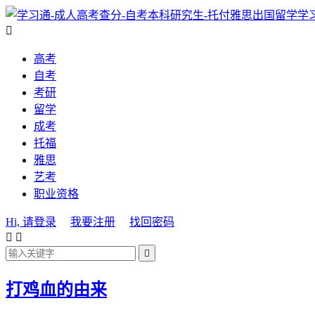
学

高考
自考
考研
留学
成考
托福
雅思
艺考
职业资格
Hi, 请登录
我要注册
找回密码



打鸡血的由来