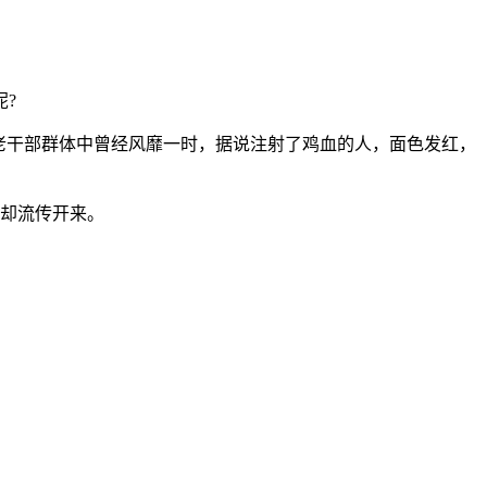
?
老干部群体中曾经风靡一时，据说注射了鸡血的人，面色发红，
语却流传开来。