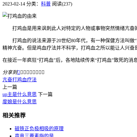
2023-02-14
分类：
科普
阅读(237)
打鸡血是用来讽刺此人对特定的人物或事物突然情绪亢奋的
打鸡血的说法来源于20世纪80年代，有一种保健方法叫做
精神亢奋。但是鸡血疗法并不科学，打鸡血之所以能让人兴奋
在接近一年疯狂“打鸡血”后，各地陆续传来“打鸡血”致死的消
分享到









亢奋
打鸡血
疗法
上一篇
up主是什么意思
下一篇
度娘是什么意思
相关推荐
磁铁正负极相吸的原理
声音三要素指的是