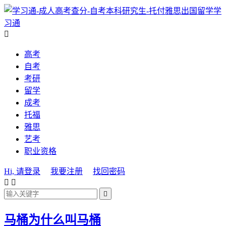
学
习通

高考
自考
考研
留学
成考
托福
雅思
艺考
职业资格
Hi, 请登录
我要注册
找回密码



马桶为什么叫马桶