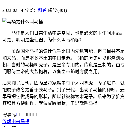
2023-02-14
分类：
科普
阅读(401)
马桶是人们日常生活中最常见，也是必需的卫生间用品。
可是，明明是坐便器，为什么叫马桶呢?
虽然国外马桶的设计似乎比国内先进智能，但马桶并不是
舶来品，而是本乡本土的中国制造。马桶的历史可以追溯到汉
朝，当时的马桶叫虎子，是皇帝专用的，传说是玉制的，由专
门服侍皇帝的太监抱着，以备皇帝随时方便之用。
后来到了唐朝，因为皇帝家族中有个人叫李虎，为了避讳，就
把虎子改名为兽子或马子。到了宋代，出现了马桶的称呼。最
早是把它做成马的形状，所以就被称为木马子。后来为了扩充
容积且方便制作，就做成圆桶状，于是就叫马桶。
分享到









汉朝
由来
马桶