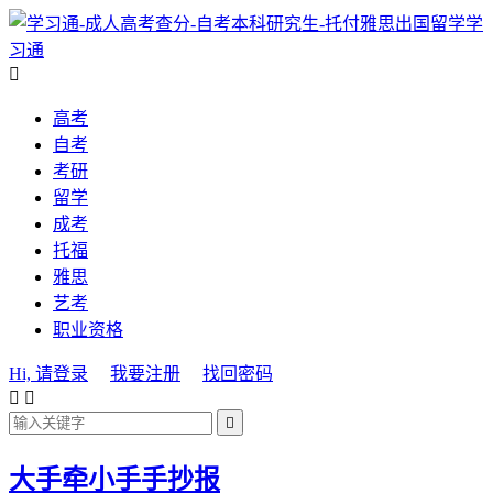
学
习通

高考
自考
考研
留学
成考
托福
雅思
艺考
职业资格
Hi, 请登录
我要注册
找回密码



大手牵小手手抄报