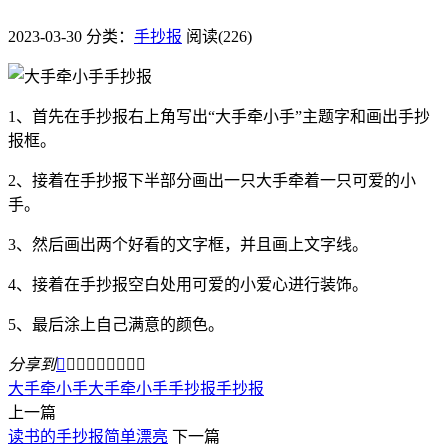
2023-03-30
分类：
手抄报
阅读(226)
1、首先在手抄报右上角写出“大手牵小手”主题字和画出手抄
报框。
2、接着在手抄报下半部分画出一只大手牵着一只可爱的小
手。
3、然后画出两个好看的文字框，并且画上文字线。
4、接着在手抄报空白处用可爱的小爱心进行装饰。
5、最后涂上自己满意的颜色。
分享到









大手牵小手
大手牵小手手抄报
手抄报
上一篇
读书的手抄报简单漂亮
下一篇