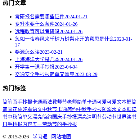
热门文章
考研报名需要哪些证件
2024-01-21
专升本要什么条件
2024-01-26
远程教育可以考研吗
2024-01-26
忽如一夜春风来千树万树梨花开的意思是什么
2023-01-
17
婺源怎么读
2023-02-21
上海海洋大学是几本
2024-01-26
开学第一课手抄报
2023-04-04
交通安全手抄报简单又漂亮
2023-03-29
热门标签
简笔画
手抄报
卡通
画法
教师节
老师
简单
卡通可爱
可爱
文本框简
笔画
花朵
好看
语文
中秋节
卡通简约
中秋手抄报
防溺水
文本框
读
书
中秋
简单又漂亮
简约
国庆手抄报
漂亮
清明节
劳动节
世界读书
日
手抄报内容
五一劳动节
的手抄报
© 2015-2026
学习通
网站地图