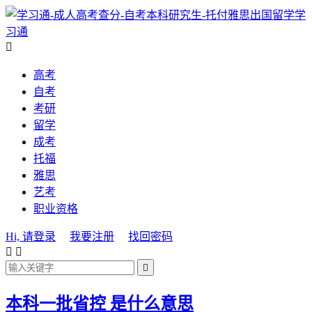
学
习通

高考
自考
考研
留学
成考
托福
雅思
艺考
职业资格
Hi, 请登录
我要注册
找回密码



本科一批省控 是什么意思