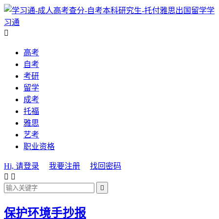
学
习通

高考
自考
考研
留学
成考
托福
雅思
艺考
职业资格
Hi, 请登录
我要注册
找回密码



保护环境手抄报