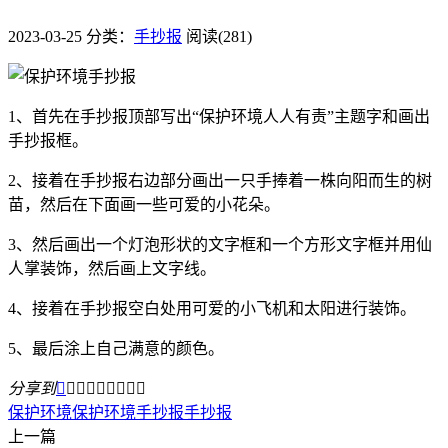
2023-03-25
分类：
手抄报
阅读(281)
1、首先在手抄报顶部写出“保护环境人人有责”主题字和画出
手抄报框。
2、接着在手抄报右边部分画出一只手捧着一株向阳而生的树
苗，然后在下面画一些可爱的小花朵。
3、然后画出一个灯泡形状的文字框和一个方形文字框并用仙
人掌装饰，然后画上文字线。
4、接着在手抄报空白处用可爱的小飞机和太阳进行装饰。
5、最后涂上自己满意的颜色。
分享到









保护环境
保护环境手抄报
手抄报
上一篇