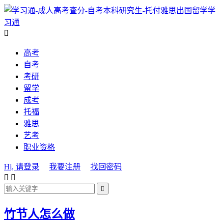
学
习通

高考
自考
考研
留学
成考
托福
雅思
艺考
职业资格
Hi, 请登录
我要注册
找回密码



竹节人怎么做