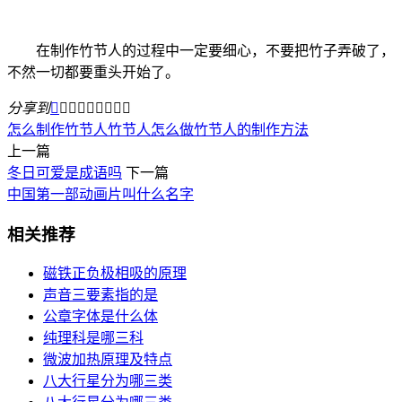
在制作竹节人的过程中一定要细心，不要把竹子弄破了，
不然一切都要重头开始了。
分享到









怎么制作竹节人
竹节人怎么做
竹节人的制作方法
上一篇
冬日可爱是成语吗
下一篇
中国第一部动画片叫什么名字
相关推荐
磁铁正负极相吸的原理
声音三要素指的是
公章字体是什么体
纯理科是哪三科
微波加热原理及特点
八大行星分为哪三类