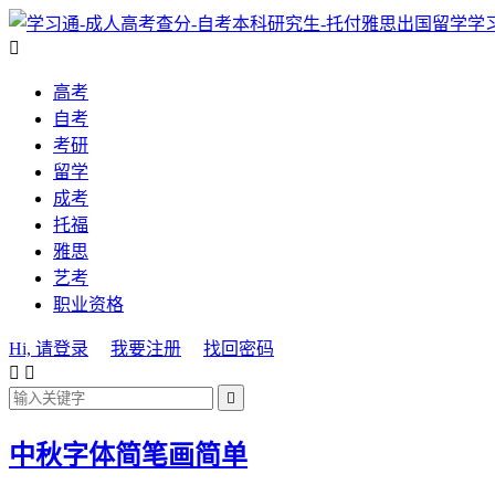
学

高考
自考
考研
留学
成考
托福
雅思
艺考
职业资格
Hi, 请登录
我要注册
找回密码



中秋字体简笔画简单