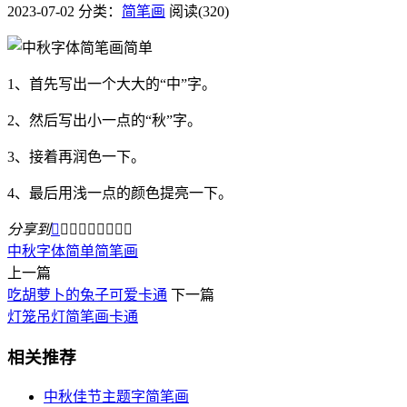
2023-07-02
分类：
简笔画
阅读(320)
1、首先写出一个大大的“中”字。
2、然后写出小一点的“秋”字。
3、接着再润色一下。
4、最后用浅一点的颜色提亮一下。
分享到









中秋字体
简单
简笔画
上一篇
吃胡萝卜的兔子可爱卡通
下一篇
灯笼吊灯简笔画卡通
相关推荐
中秋佳节主题字简笔画