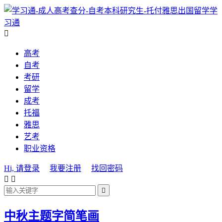
学
习通

高考
自考
考研
留学
成考
托福
雅思
艺考
职业资格
Hi, 请登录
我要注册
找回密码



中秋主题字简笔画