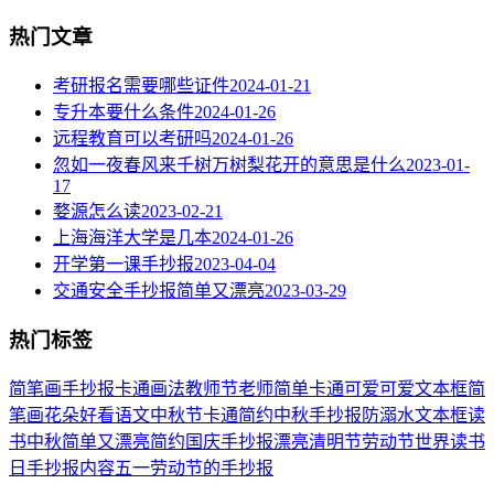
热门文章
考研报名需要哪些证件
2024-01-21
专升本要什么条件
2024-01-26
远程教育可以考研吗
2024-01-26
忽如一夜春风来千树万树梨花开的意思是什么
2023-01-
17
婺源怎么读
2023-02-21
上海海洋大学是几本
2024-01-26
开学第一课手抄报
2023-04-04
交通安全手抄报简单又漂亮
2023-03-29
热门标签
简笔画
手抄报
卡通
画法
教师节
老师
简单
卡通可爱
可爱
文本框简
笔画
花朵
好看
语文
中秋节
卡通简约
中秋手抄报
防溺水
文本框
读
书
中秋
简单又漂亮
简约
国庆手抄报
漂亮
清明节
劳动节
世界读书
日
手抄报内容
五一劳动节
的手抄报