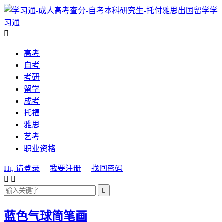
学
习通

高考
自考
考研
留学
成考
托福
雅思
艺考
职业资格
Hi, 请登录
我要注册
找回密码



蓝色气球简笔画