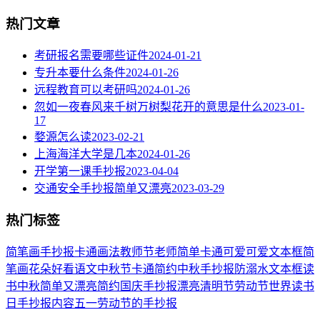
热门文章
考研报名需要哪些证件
2024-01-21
专升本要什么条件
2024-01-26
远程教育可以考研吗
2024-01-26
忽如一夜春风来千树万树梨花开的意思是什么
2023-01-
17
婺源怎么读
2023-02-21
上海海洋大学是几本
2024-01-26
开学第一课手抄报
2023-04-04
交通安全手抄报简单又漂亮
2023-03-29
热门标签
简笔画
手抄报
卡通
画法
教师节
老师
简单
卡通可爱
可爱
文本框简
笔画
花朵
好看
语文
中秋节
卡通简约
中秋手抄报
防溺水
文本框
读
书
中秋
简单又漂亮
简约
国庆手抄报
漂亮
清明节
劳动节
世界读书
日
手抄报内容
五一劳动节
的手抄报