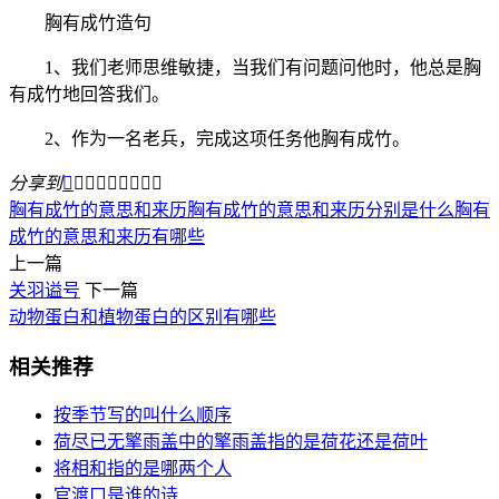
胸有成竹造句
1、我们老师思维敏捷，当我们有问题问他时，他总是胸
有成竹地回答我们。
2、作为一名老兵，完成这项任务他胸有成竹。
分享到









胸有成竹的意思和来历
胸有成竹的意思和来历分别是什么
胸有
成竹的意思和来历有哪些
上一篇
关羽谥号
下一篇
动物蛋白和植物蛋白的区别有哪些
相关推荐
按季节写的叫什么顺序
荷尽已无擎雨盖中的擎雨盖指的是荷花还是荷叶
将相和指的是哪两个人
官渡口是谁的诗