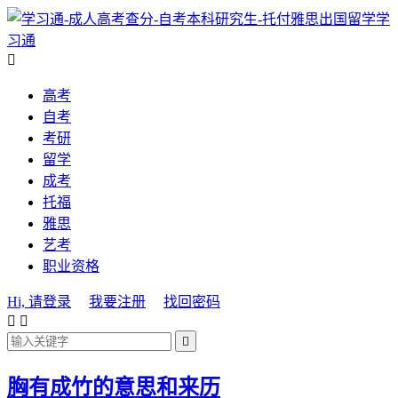
学
习通

高考
自考
考研
留学
成考
托福
雅思
艺考
职业资格
Hi, 请登录
我要注册
找回密码



胸有成竹的意思和来历