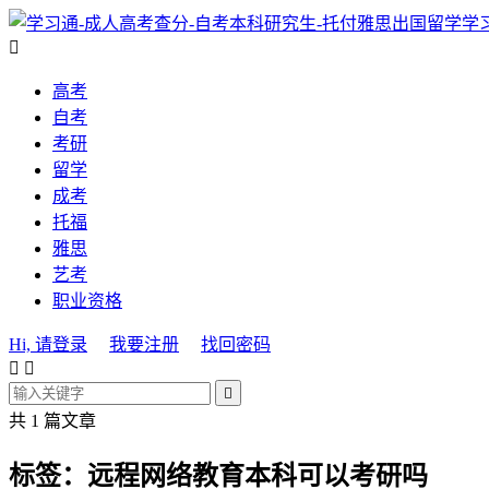
学

高考
自考
考研
留学
成考
托福
雅思
艺考
职业资格
Hi, 请登录
我要注册
找回密码



共 1 篇文章
标签：远程网络教育本科可以考研吗