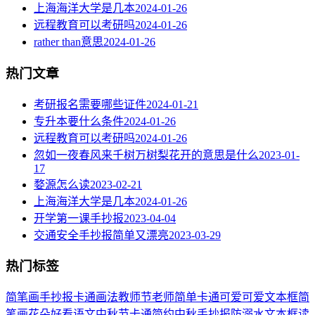
上海海洋大学是几本
2024-01-26
远程教育可以考研吗
2024-01-26
rather than意思
2024-01-26
热门文章
考研报名需要哪些证件
2024-01-21
专升本要什么条件
2024-01-26
远程教育可以考研吗
2024-01-26
忽如一夜春风来千树万树梨花开的意思是什么
2023-01-
17
婺源怎么读
2023-02-21
上海海洋大学是几本
2024-01-26
开学第一课手抄报
2023-04-04
交通安全手抄报简单又漂亮
2023-03-29
热门标签
简笔画
手抄报
卡通
画法
教师节
老师
简单
卡通可爱
可爱
文本框简
笔画
花朵
好看
语文
中秋节
卡通简约
中秋手抄报
防溺水
文本框
读