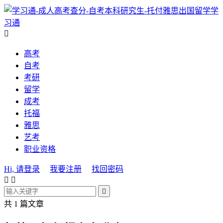
学
习通

高考
自考
考研
留学
成考
托福
雅思
艺考
职业资格
Hi, 请登录
我要注册
找回密码



共 1 篇文章