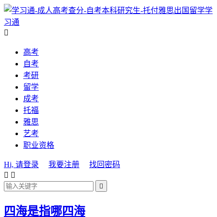
学
习通

高考
自考
考研
留学
成考
托福
雅思
艺考
职业资格
Hi, 请登录
我要注册
找回密码



四海是指哪四海