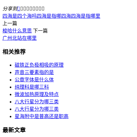
分享到









四海是四个海吗
四海是指哪四海
四海是指哪里
上一篇
梭哈什么意思
下一篇
广州北站在哪里
相关推荐
磁铁正负极相吸的原理
声音三要素指的是
公章字体是什么体
纯理科是哪三科
微波加热原理及特点
八大行星分为哪三类
八大行星分为哪三类
星海附中是普高还是职高
最新文章