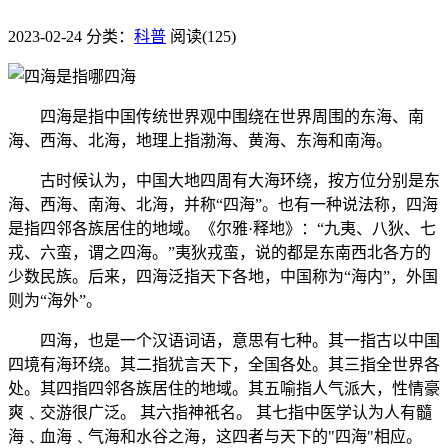
2023-02-24
分类：
科普
阅读(125)
四海是指中国传统世界观中围绕在世界周围的东海、南
海、西海、北海，地理上指渤海、黄海、东海和南海。
古时候认为，中国大地四周有大海环绕，按方位分别是东
海、西海、南海、北海，并称“四海”。也有一种说法称，四海
是指四邻各族居住的地域。《尔雅·释地》：“九夷、八狄、七
戎、六蛮，谓之四海。”夷狄戎蛮，说的都是东南西北各方的
少数民族。后来，四海泛指天下各地，中国称为“海内”，外国
则为“海外”。
四海，也是一个汉语词语，意思有七种。其一指古以中国
四境有海环绕。其二指犹言天下，全国各处。其三指全世界各
处。其四指四邻各族居住的地域。其五喻指人气派大，性情豪
爽﹑交游很广泛。 其六指神祇名。 其七指中医学认为人有髓
海﹑血海﹑气海和水谷之海，这四者与天下的"四海"相应。