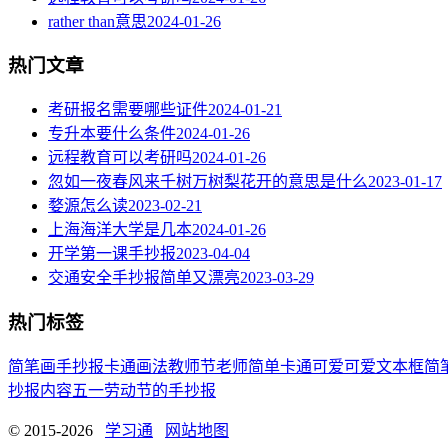
rather than意思
2024-01-26
热门文章
考研报名需要哪些证件
2024-01-21
专升本要什么条件
2024-01-26
远程教育可以考研吗
2024-01-26
忽如一夜春风来千树万树梨花开的意思是什么
2023-01-17
婺源怎么读
2023-02-21
上海海洋大学是几本
2024-01-26
开学第一课手抄报
2023-04-04
交通安全手抄报简单又漂亮
2023-03-29
热门标签
简笔画
手抄报
卡通
画法
教师节
老师
简单
卡通可爱
可爱
文本框简
抄报内容
五一劳动节
的手抄报
© 2015-2026
学习通
网站地图