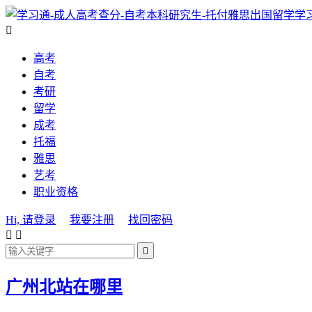
学

高考
自考
考研
留学
成考
托福
雅思
艺考
职业资格
Hi, 请登录
我要注册
找回密码



广州北站在哪里