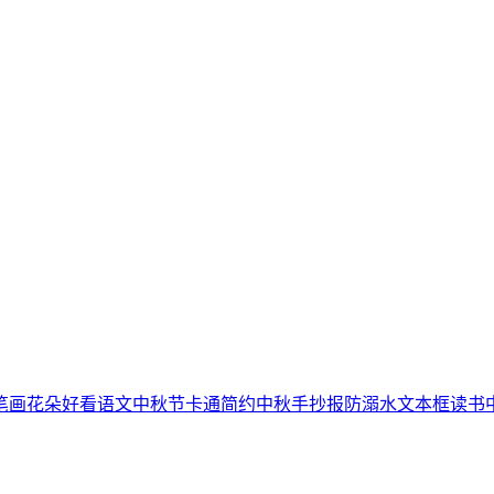
笔画
花朵
好看
语文
中秋节
卡通简约
中秋手抄报
防溺水
文本框
读书