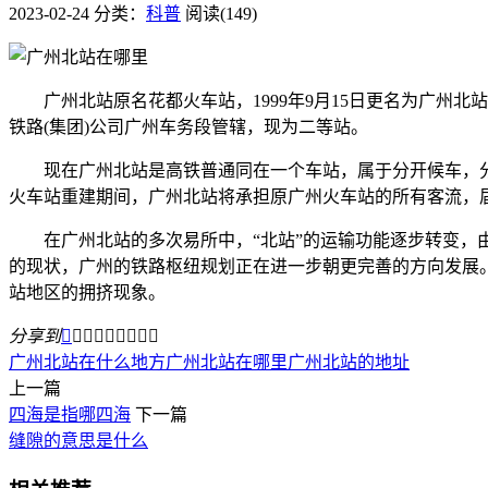
2023-02-24
分类：
科普
阅读(149)
广州北站原名花都火车站，1999年9月15日更名为广州北
铁路(集团)公司广州车务段管辖，现为二等站。
现在广州北站是高铁普通同在一个车站，属于分开候车，分开检
火车站重建期间，广州北站将承担原广州火车站的所有客流，
在广州北站的多次易所中，“北站”的运输功能逐步转变，由
的现状，广州的铁路枢纽规划正在进一步朝更完善的方向发展
站地区的拥挤现象。
分享到









广州北站在什么地方
广州北站在哪里
广州北站的地址
上一篇
四海是指哪四海
下一篇
缝隙的意思是什么