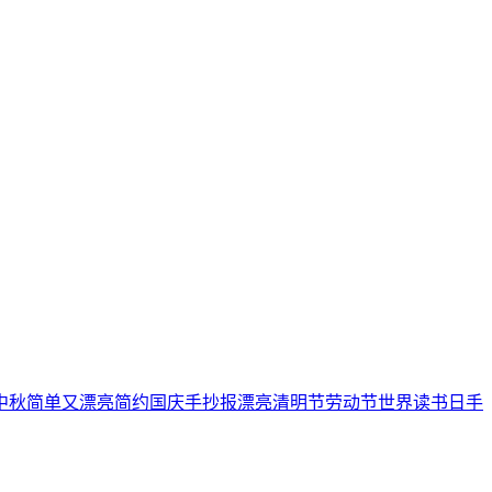
中秋
简单又漂亮
简约
国庆手抄报
漂亮
清明节
劳动节
世界读书日
手