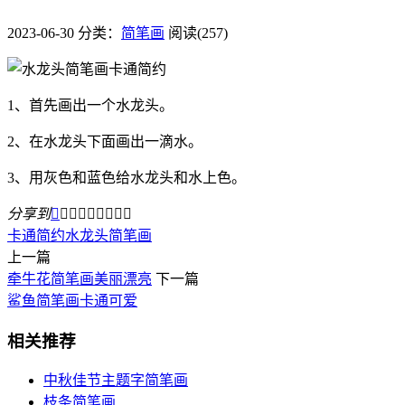
2023-06-30
分类：
简笔画
阅读(257)
1、首先画出一个水龙头。
2、在水龙头下面画出一滴水。
3、用灰色和蓝色给水龙头和水上色。
分享到









卡通简约
水龙头
简笔画
上一篇
牵牛花简笔画美丽漂亮
下一篇
鲨鱼简笔画卡通可爱
相关推荐
中秋佳节主题字简笔画
枝条简笔画