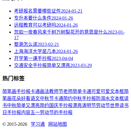
考研报名需要哪些证件
2024-01-21
专升本要什么条件
2024-01-26
远程教育可以考研吗
2024-01-26
忽如一夜春风来千树万树梨花开的意思是什么
2023-01-
17
婺源怎么读
2023-02-21
上海海洋大学是几本
2024-01-26
开学第一课手抄报
2023-04-04
交通安全手抄报简单又漂亮
2023-03-29
热门标签
简笔画
手抄报
卡通
画法
教师节
老师
简单
卡通可爱
可爱
文本框简
笔画
花朵
好看
语文
中秋节
卡通简约
中秋手抄报
防溺水
文本框
读
书
中秋
简单又漂亮
简约
国庆手抄报
漂亮
清明节
劳动节
世界读书
日
手抄报内容
五一劳动节
的手抄报
© 2015-2026
学习通
网站地图