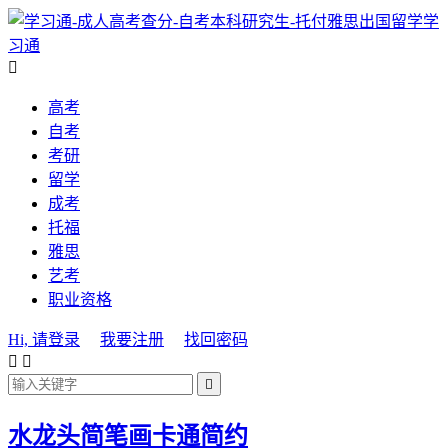
学
习通

高考
自考
考研
留学
成考
托福
雅思
艺考
职业资格
Hi, 请登录
我要注册
找回密码



水龙头简笔画卡通简约