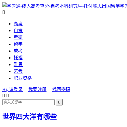
学

高考
自考
考研
留学
成考
托福
雅思
艺考
职业资格
Hi, 请登录
我要注册
找回密码



世界四大洋有哪些