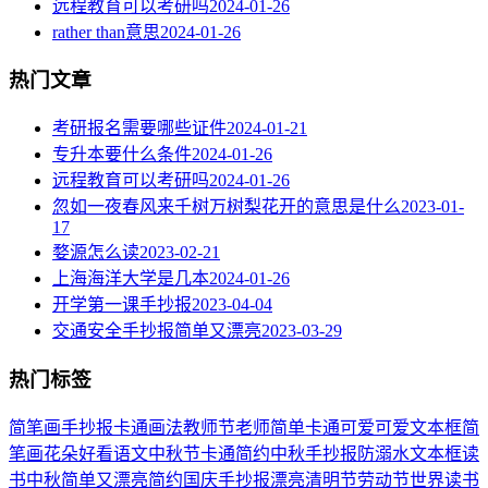
远程教育可以考研吗
2024-01-26
rather than意思
2024-01-26
热门文章
考研报名需要哪些证件
2024-01-21
专升本要什么条件
2024-01-26
远程教育可以考研吗
2024-01-26
忽如一夜春风来千树万树梨花开的意思是什么
2023-01-
17
婺源怎么读
2023-02-21
上海海洋大学是几本
2024-01-26
开学第一课手抄报
2023-04-04
交通安全手抄报简单又漂亮
2023-03-29
热门标签
简笔画
手抄报
卡通
画法
教师节
老师
简单
卡通可爱
可爱
文本框简
笔画
花朵
好看
语文
中秋节
卡通简约
中秋手抄报
防溺水
文本框
读
书
中秋
简单又漂亮
简约
国庆手抄报
漂亮
清明节
劳动节
世界读书