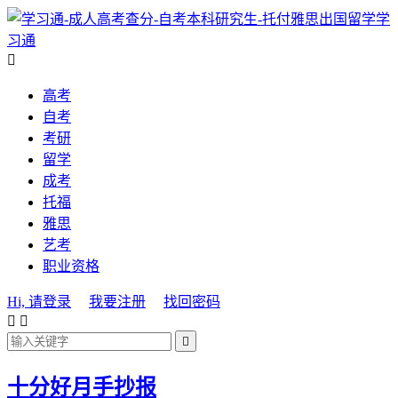
学
习通

高考
自考
考研
留学
成考
托福
雅思
艺考
职业资格
Hi, 请登录
我要注册
找回密码



十分好月手抄报