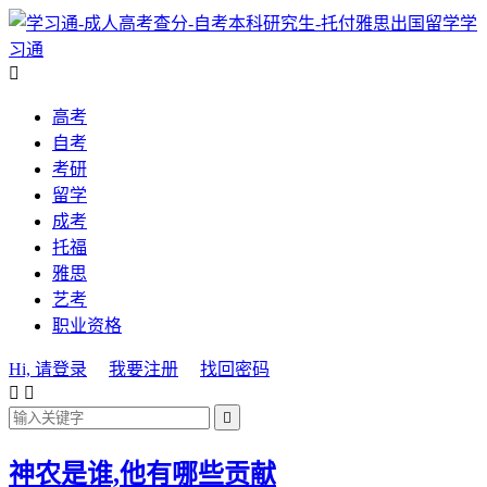
学
习通

高考
自考
考研
留学
成考
托福
雅思
艺考
职业资格
Hi, 请登录
我要注册
找回密码



神农是谁,他有哪些贡献