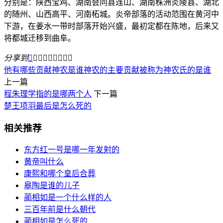
分别是：陕西宝鸡、湖南会同县连山、湖南株洲炎陵县、湖北
的随州、山西高平、河南柘城。炎帝部落的活动范围在黄河中
下游，在姜水一带时部落开始兴盛，最初定都在陈地，后来又
将都城迁移到曲阜。
分享到









他有哪些贡献
神农是谁
神农的主要贡献
被称为神农氏的是谁
上一篇
程朱理学指的是哪两个人
下一篇
楚王项羽最后是怎么死的
相关推荐
东方红一号是哪一年发射的
黄帝叫什么
康熙和哪个皇后合葬
皋陶是谁的儿子
蔺相如是一个什么样的人
三百年前是什么朝代
蔺相如是怎么死的