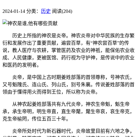
2024-01-14
分类：
历史
阅读(204)
历史上所指的神农是炎帝。神农炎帝对中华民族的生存繁
衍和发展作出了重要贡献，遍尝百草，有“神农尝百草”的传
说，教人医疗与农耕，掌管医药及农业的神祇，能保佑农业收
成、人民健康，更被医馆、药行视为守护神，是传说中的农业
和医药的发明者。
炎帝，是中国上古时期姜姓部落的首领尊称，号神农氏，
又号魁隗氏、连山氏、列山氏，别号朱襄。传说姜姓部落的首
领由于懂得用火而得到王位，所以称为炎帝。
从神农起姜姓部落共有九代炎帝，神农生帝魁，魁生帝
承，承生帝明，明生帝直，直生帝氂，氂生帝哀，哀生帝克，
克生帝榆罔，传位五百三十年。
炎帝所处时代为新石器时代，炎帝故里目前有六地之争，