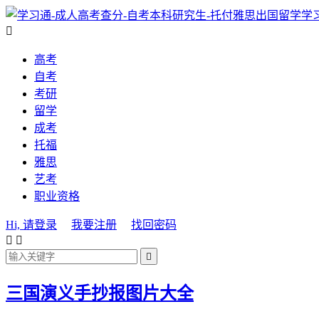
学

高考
自考
考研
留学
成考
托福
雅思
艺考
职业资格
Hi, 请登录
我要注册
找回密码



三国演义手抄报图片大全