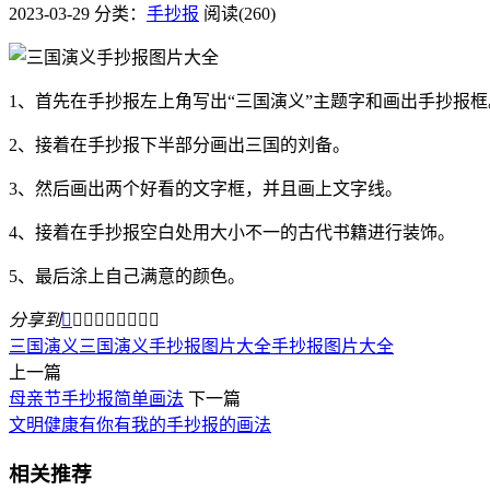
2023-03-29
分类：
手抄报
阅读(260)
1、首先在手抄报左上角写出“三国演义”主题字和画出手抄报框
2、接着在手抄报下半部分画出三国的刘备。
3、然后画出两个好看的文字框，并且画上文字线。
4、接着在手抄报空白处用大小不一的古代书籍进行装饰。
5、最后涂上自己满意的颜色。
分享到









三国演义
三国演义手抄报图片大全
手抄报图片大全
上一篇
​母亲节手抄报简单画法
下一篇
​文明健康有你有我的手抄报的画法
相关推荐