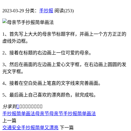
2023-03-29
分类：
手抄报
阅读(253)
1、首先写上大大的母亲节标题字样，并画上一个方方正正的
虚线外边框。
2、接着在标题的右边画上一位可爱的母亲。
3、然后在画面的左边画上爱心文字框，在右边画上圆圆的发
光文字框。
4、接着在空白处画上笔直的文字线来完善画面。
5、最后画上自己喜欢的漂亮颜色，就完成啦。
分享到









手抄报简单画法
母亲节
​母亲节手抄报简单画法​
上一篇
交通安全手抄报简单又漂亮
下一篇