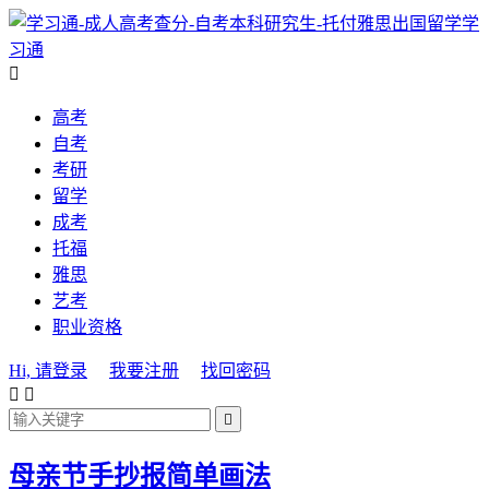
学
习通

高考
自考
考研
留学
成考
托福
雅思
艺考
职业资格
Hi, 请登录
我要注册
找回密码



​母亲节手抄报简单画法